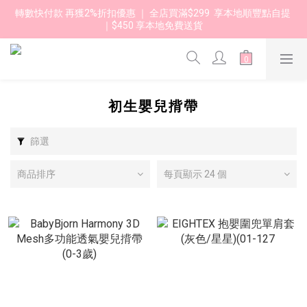
轉數快付款 再獲2%折扣優惠 ｜ 全店買滿$299  享本地順豐點自提 
｜$450 享本地免費送貨 
初生嬰兒揹帶
篩選
商品排序
每頁顯示 24 個