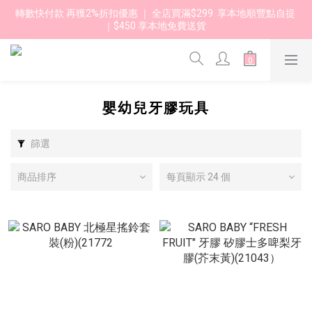
轉數快付款 再獲2%折扣優惠 ｜ 全店買滿$299  享本地順豐點自提 
｜$450 享本地免費送貨 
嬰幼兒牙膠玩具
篩選
商品排序
每頁顯示 24 個