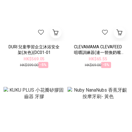
DURI 兒童學習企立沐浴安全
CLEVAMAMA CLEVAFEED
架(灰色)(DC01-01
咀嚼訓練器(連一替換奶嘴)
(3005)
HK$569.05
HK$65.55
HK$599.00
HK$69.00
-5%
-5%