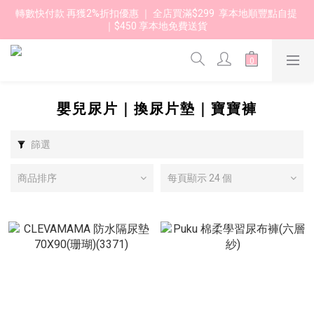
轉數快付款 再獲2%折扣優惠 ｜ 全店買滿$299  享本地順豐點自提 
｜$450 享本地免費送貨 
嬰兒尿片｜換尿片墊｜寶寶褲
篩選
商品排序
每頁顯示 24 個