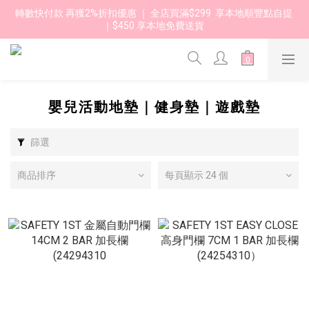
轉數快付款 再獲2%折扣優惠 ｜ 全店買滿$299  享本地順豐點自提 
｜$450 享本地免費送貨 
嬰兒活動地墊｜健身墊｜遊戲墊
篩選
商品排序
每頁顯示 24 個