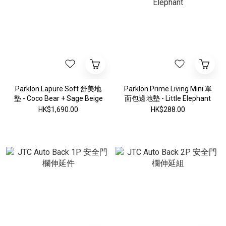
Parklon Lapure Soft 舒美地
Parklon Prime Living Mini 單
墊 - Coco Bear + Sage Beige
面包邊地墊 - Little Elephant
HK$1,690.00
HK$288.00