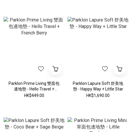
Parklon Prime Living 雙面包
Parklon Lapure Soft 舒美地
邊地墊 - Hello Travel +
墊 - Happy Way + Little Star
French Berry
HK$449.00
HK$1,690.00