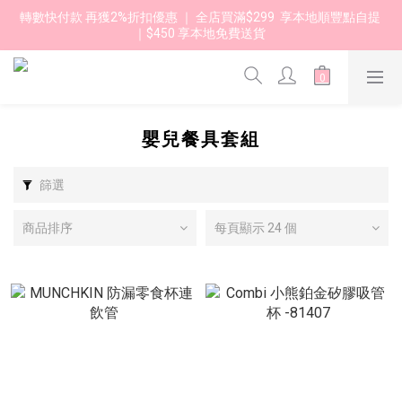
轉數快付款 再獲2%折扣優惠 ｜ 全店買滿$299  享本地順豐點自提 
｜$450 享本地免費送貨 
嬰兒餐具套組
篩選
商品排序
每頁顯示 24 個