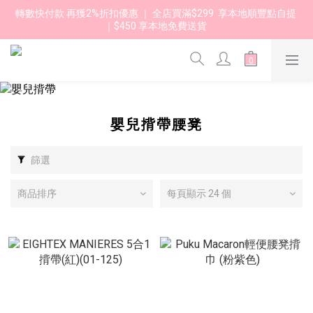
轉數快付款 再獲2%折扣優惠 ｜ 全店買滿$299  享本地順豐點自提 
｜$450 享本地免費送貨 
嬰兒揹帶腰凳
篩選
商品排序
每頁顯示 24 個