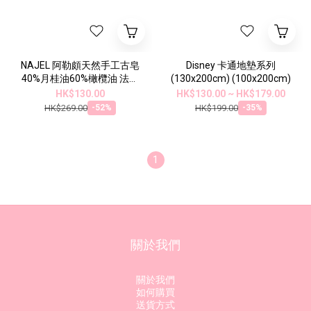
NAJEL 阿勒頗天然手工古皂
Disney 卡通地墊系列
40%月桂油60%橄欖油 法國
(130x200cm) (100x200cm)
品牌 香港行貨 [贈送起泡皂
HK$130.00
HK$130.00 ~ HK$179.00
袋]
HK$269.00
HK$199.00
-52%
-35%
1
關於我們
關於我們
如何購買
送貨方式