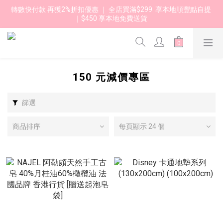
轉數快付款 再獲2%折扣優惠 ｜ 全店買滿$299  享本地順豐點自提 
｜$450 享本地免費送貨 
150 元減價專區
篩選
商品排序
每頁顯示 24 個