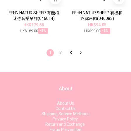
FEHN NATUR SHEEP 有機棉
FEHN NATUR SHEEP 有機棉
迷你音樂吊飾(046014)
迷你吊飾(046083)
HK$179.55
HK$94.05
HK$189.00
HK$99.00
-5%
-5%
1
2
3
About
About Us
Contact Us
Shipping Service Methods
Privacy Policy
Return and Exchange
Fraud Prevention