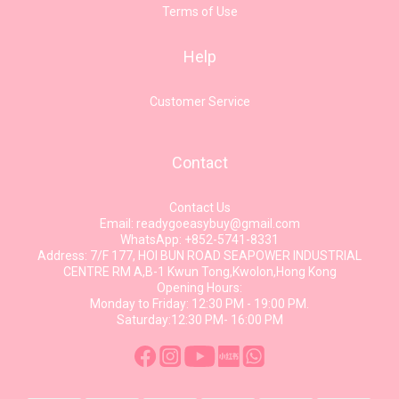
Terms of Use
Help
Customer Service
Contact
Contact Us
Email: readygoeasybuy@gmail.com
WhatsApp: +852-5741-8331
Address: 7/F 177, HOI BUN ROAD SEAPOWER INDUSTRIAL
CENTRE RM A,B-1 Kwun Tong,Kwolon,Hong Kong
Opening Hours:
Monday to Friday: 12:30 PM - 19:00 PM.
Saturday:12:30 PM- 16:00 PM