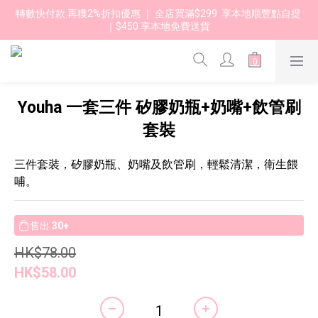
轉數快付款 再獲2%折扣優惠 ｜ 全店買滿$299  享本地順豐點自提 
｜$450 享本地免費送貨 
Youha 一套三件 矽膠奶瓶+奶嘴+飲管刷
套裝
三件套裝，矽膠奶瓶、奶嘴及飲管刷，輕鬆清潔，衛生餵
哺。
售出
30+
HK$78.00
HK$58.00