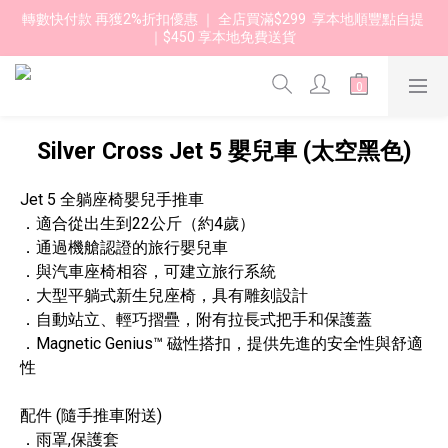
轉數快付款 再獲2%折扣優惠 ｜ 全店買滿$299  享本地順豐點自提 
｜$450 享本地免費送貨 
Silver Cross Jet 5 嬰兒車 (太空黑色)
Jet 5 全躺座椅嬰兒手推車
．適合從出生到22公斤（約4歲）
．通過機艙認證的旅行嬰兒車
．與汽車座椅相容，可建立旅行系統
．大型平躺式新生兒座椅，具有雕刻設計
．自動站立、輕巧摺疊，附有拉長式把手和保護蓋
．Magnetic Genius™ 磁性搭扣，提供先進的安全性與舒適
性
配件 (隨手推車附送)
．雨罩,保護套