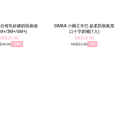
wn's 仿母乳矽膠奶咀兩個
SIMBA 小獅王辛巴 超柔防脹氣寬
0M+/3M+/6M+)
口十字奶嘴(1入)
HK$35.00
HK$29.00
$49.00
HK$31.00
-29%
-7%