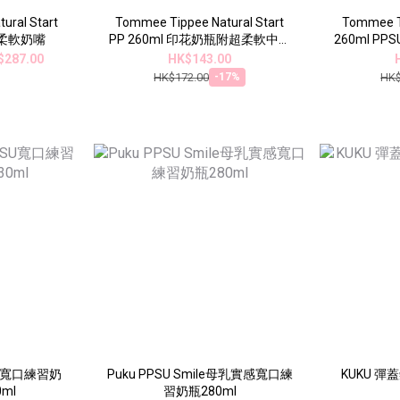
ural Start
Tommee Tippee Natural Start
Tommee Ti
超柔軟奶嘴
PP 260ml 印花奶瓶附超柔軟中流
260ml P
量奶嘴(兩個裝)
量
$287.00
HK$143.00
HK$172.00
HK$
-17%
SU寬口練習奶
Puku PPSU Smile母乳實感寬口練
KUKU 彈
ml
習奶瓶280ml