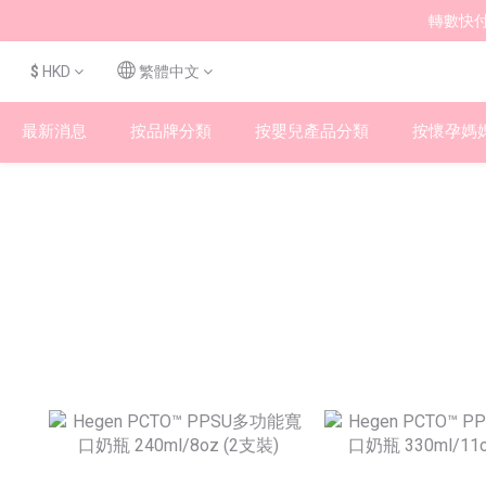
轉數快付
$
HKD
繁體中文
最新消息
按品牌分類
按嬰兒產品分類
按懷孕媽