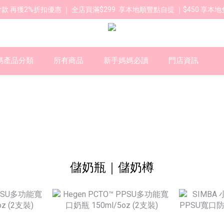
款 再獲2%折扣優惠 ｜ 全店買滿$299  享本地順豐點自提 ｜$450 享本地
媽產品分類
所有商品
新手媽媽必讀
門店資訊
儲奶瓶｜儲奶樽