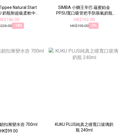
ppee Natural Start
SIMBA 小獅王辛巴 蘊蜜鉑金
PSU 奶瓶附超級柔軟中流
PPSU寬口吸管把手防脹氣奶瓶
奶嘴(兩個裝)
(200ml) - 學飲適用
HK$186.00
HK$192.00
226.00
HK$195.00
-18%
-2%
蓋鎖扣漸變水壺 700ml
KUKU PLUS純真之瞳寬口玻璃奶
瓶 240ml
HK$99.00