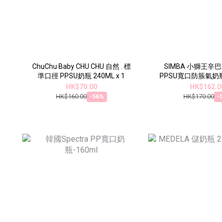
ChuChu Baby CHU CHU 自然 . 標
SIMBA 小獅王辛
準口徑 PPSU奶瓶 240ML x 1
PPSU寬口防脹氣奶瓶(2
新生適用
HK$70.00
HK$162.0
HK$160.00
HK$170.00
-56%
-