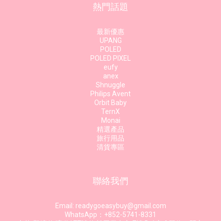
熱門話題
最新優惠
UPANG
POLED
POLED PIXEL
eufy
anex
Shnuggle
Philips Avent
Orbit Baby
TernX
Monai
精選產品
旅行用品
清貨專區
聯絡我們
Email: readygoeasybuy@gmail.com
WhatsApp：+852-5741-8331