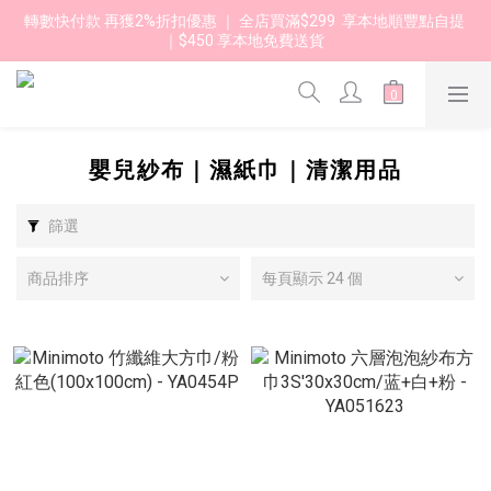
轉數快付款 再獲2%折扣優惠 ｜ 全店買滿$299  享本地順豐點自提 
｜$450 享本地免費送貨 
嬰兒紗布｜濕紙巾｜清潔用品
篩選
商品排序
每頁顯示 24 個