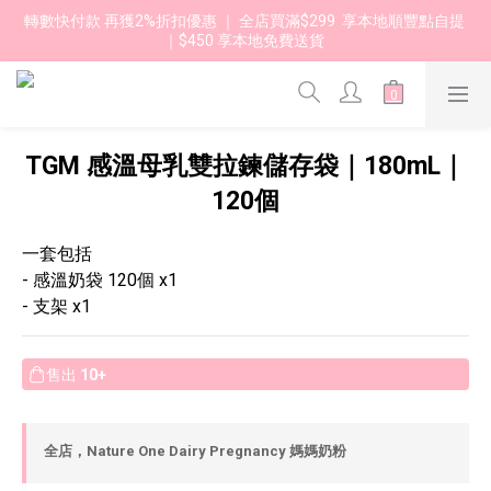
轉數快付款 再獲2%折扣優惠 ｜ 全店買滿$299  享本地順豐點自提 
｜$450 享本地免費送貨 
TGM 感溫母乳雙拉鍊儲存袋｜180mL｜
120個
一套包括
- 感溫奶袋 120個 x1
- 支架 x1
售出
10+
全店，Nature One Dairy Pregnancy 媽媽奶粉