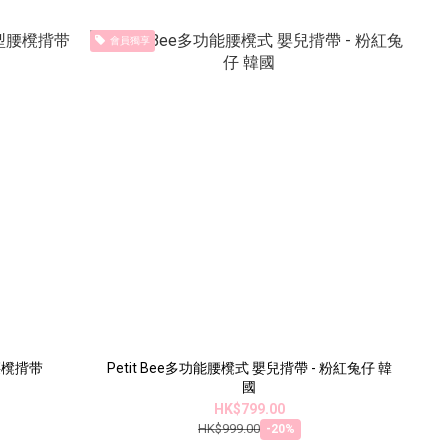
會員獨享
季型腰櫈揹带
Petit Bee多功能腰櫈式 嬰兒揹帶 - 粉紅兔仔 韓
國
HK$799.00
HK$999.00
-20%