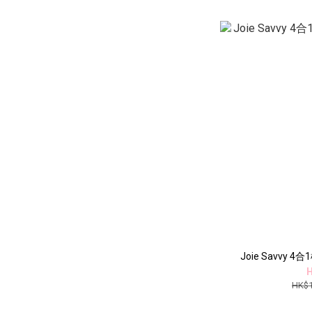
Joie Savvy 
H
HK$1