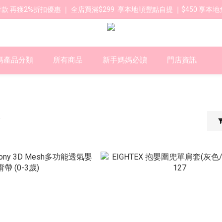
款 再獲2%折扣優惠 ｜ 全店買滿$299  享本地順豐點自提 ｜$450 享本地
媽產品分類
所有商品
新手媽媽必讀
門店資訊
凳