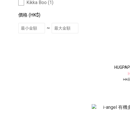
Kikka Boo (1)
價格 (HK$)
~
HUGP
H
HK$