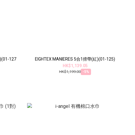
01-127
EIGHTEX MANIERES 5合1揹帶(紅)(01-125)
HK$1,139.05
HK$1,199.00
-5%